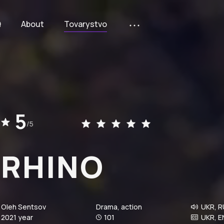
Q
About
Tovarystvo
5
/5
RHINO
Oleh Sentsov
drama, action
UKR, 
2021 year
101
UKR, 