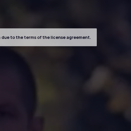
ea due to the terms of the license agreement.
90s
the
which