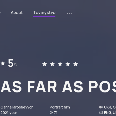
Q
About
Tovarystvo
5
/5
AS FAR AS PO
Ganna Iaroshevych
portrait film
UKR, G
2021 year
71
ENG, U