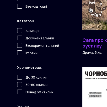
Безкоштовні
Категорії
Анімація
Документальний
Сага про 
русалку
Експериментальний
Драма, 5 хв.
Ігровий
Хронометраж
До 30 хвилин
30-60 хвилин
Понад 60 хвилин
Жанри