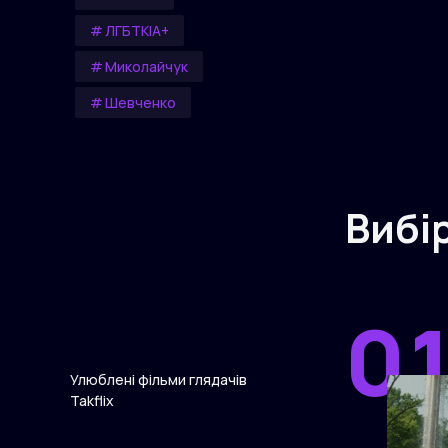
ЛГБТКІА+
Миколайчук
Шевченко
Вибі
00
0
Улюблені фільми глядачів
Takflix