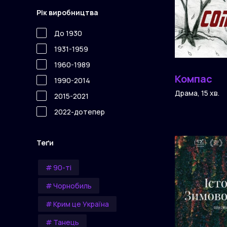
Рік виробництва
До 1930
1931-1959
1960-1989
Компас
1990-2014
Драма, 15 хв.
2015-2021
2022-дотепер
Теґи
90-ті
Чорнобиль
Крим це Україна
Танець