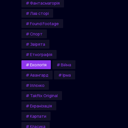
Фантасмагорія
Лав сторі
Found Footage
Спорт
Звірята
Етнографія
Екологія
Війна
Авангард
Ірма
Іллєнко
Takflix Original
Екранізація
Карпати
Класика