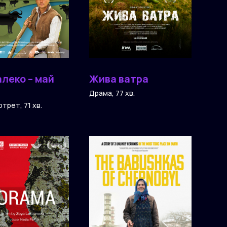
леко – май
Жива ватра
Драма, 77 хв.
трет, 71 хв.