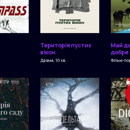
Територія пустих
Май да
вікон
добре
Драма, 10 хв.
Фільм-пор