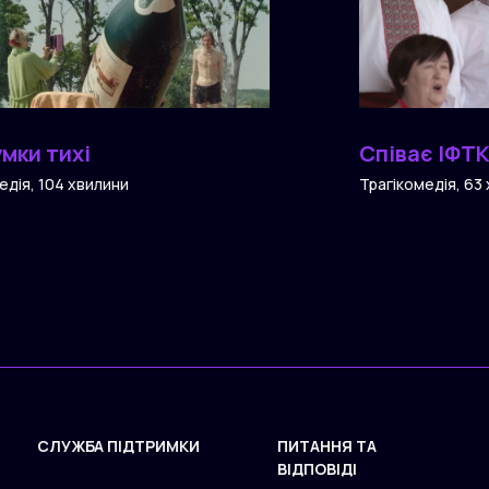
умки тихі
Співає ІФТ
едія, 104 хвилини
Трагікомедія, 63
СЛУЖБА ПІДТРИМКИ
ПИТАННЯ ТА
ВІДПОВІДІ