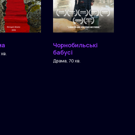
ма
Чорнобильські
бабусі
 хв.
Драма, 70 хв.