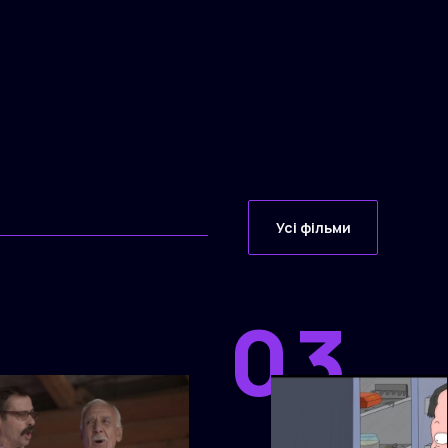
Усі фільми
03