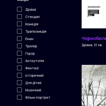
Драма
Стендап
Комедія
Трагікомедія
Чорнобиль
Екшн
Драма, 21 хв.
Трилер
Горор
Антиутопія
Фентезі
Історичний
Для дітей
Музичний
Фільм-портрет