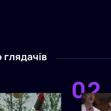
р глядачів
1
02