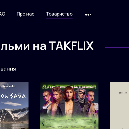
AQ
Про нас
Товариство
фільми на
TAKFLIX
вання