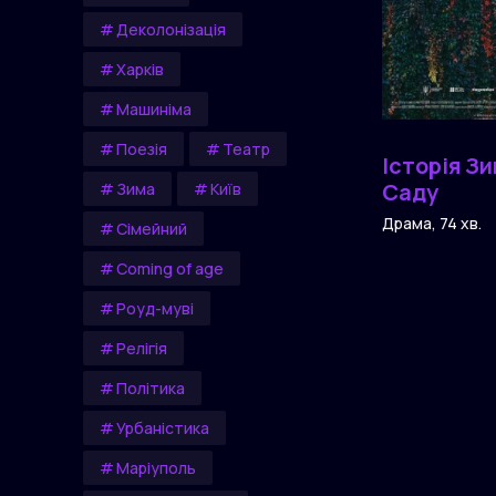
Деколонізація
Харків
Машиніма
Поезія
Театр
Історія З
Саду
Зима
Київ
Драма, 74 хв.
Сімейний
Сoming of age
Роуд-муві
Релігія
Політика
Урбаністика
Маріуполь