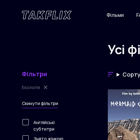
Фільми
F
Усі 
Перейти
до
основного
вмісту
Фільтри
Сорту
×
Екологія
Скинути фільтри
Англійські
субтитри
Знято жінкою