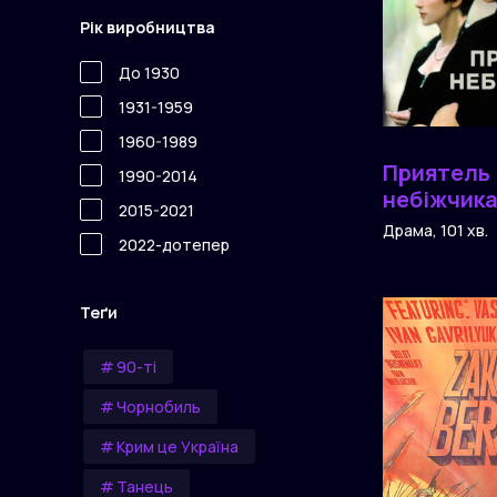
Рік виробництва
До 1930
1931-1959
1960-1989
Приятель
1990-2014
небіжчик
2015-2021
Драма, 101 хв.
2022-дотепер
Теґи
90-ті
Чорнобиль
Крим це Україна
Танець