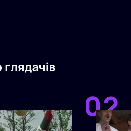
р глядачів
1
02