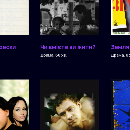
фрески
Чи вмієте ви жити?
Земля
Драма, 68 хв.
Драма, 83