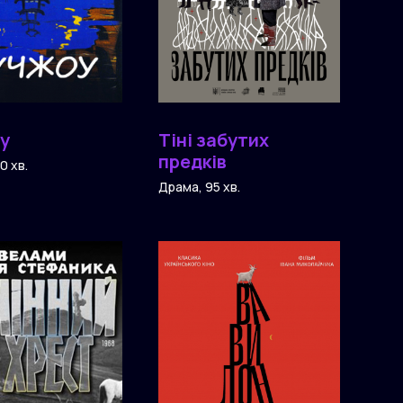
у
Тіні забутих
предків
0 хв.
Драма, 95 хв.