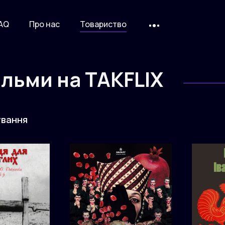
AQ
Про нас
Товариство
фільми на
TAKFLIX
вання