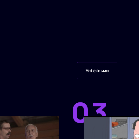
Усі фільми
03