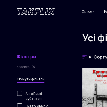
Фільми
F
Усі 
Перейти
до
основного
вмісту
Фільтри
Сорту
×
Класика
Скинути фільтри
Англійські
субтитри
Знято жінкою