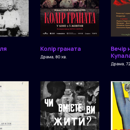
для
Колір граната
Вечір 
Купал
Драма, 80 хв.
Драма, 72