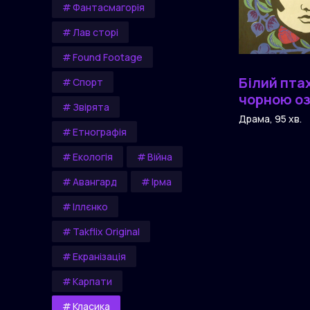
Фантасмагорія
Лав сторі
Found Footage
Білий птах
Спорт
чорною о
Звірята
Драма, 95 хв.
Етнографія
Екологія
Війна
Авангард
Ірма
Іллєнко
Takflix Original
Екранізація
Карпати
Класика