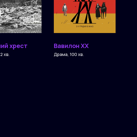
ний хрест
Вавилон XX
2 хв.
Драма, 100 хв.