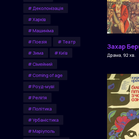
Деколонізація
Харків
Машиніма
Поезія
Театр
Захар Бер
Зима
Київ
Драма, 92 хв.
Сімейний
Сoming of age
Роуд-муві
Релігія
Політика
Урбаністика
Маріуполь