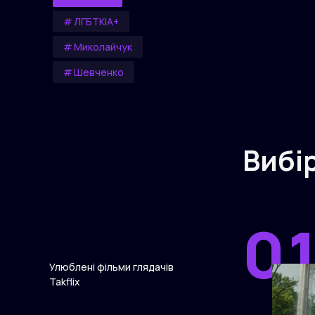
ЛГБТКІА+
Миколайчук
Шевченко
Вибі
00
0
Улюблені фільми глядачів
Takflix