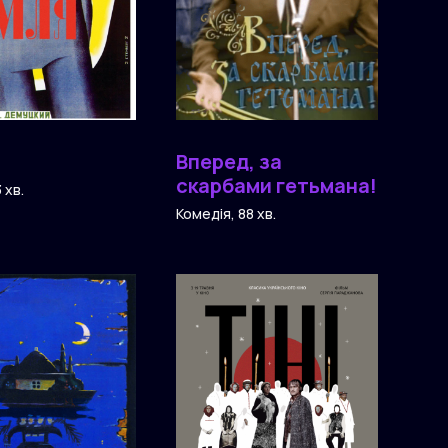
Вперед, за
скарбами гетьмана!
 хв.
Комедія, 88 хв.