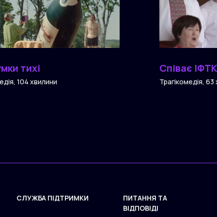
умки тихі
Співає ІФТ
едія, 104 хвилини
Трагікомедія, 63
СЛУЖБА ПІДТРИМКИ
ПИТАННЯ ТА
ВІДПОВІДІ