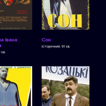
на Івана
Сон
а
Історичний, 91 хв.
 хв.