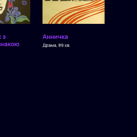
 з
Анничка
знакою
Драма, 89 хв.