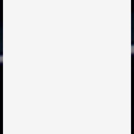
КОНТАКТИ
info@takflix.com
СЛУЖБА ПІДТРИМКИ
ПИТАННЯ ТА ВІДПОВІДІ
ЗАСТОСУНОК