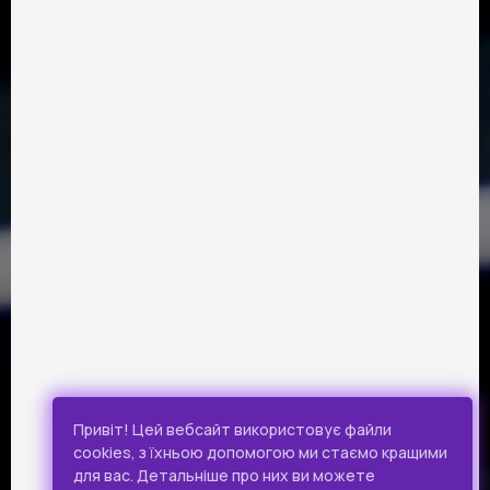
ПАРТНЕРИ
Розрахунок картками Visa та Mastercard забезпечує сервіс
онлайн-платежів Portmone.com. Безпека оплати
підтверджена міжнародним аудитом PCI DSS.
Публічна оферта
Привіт! Цей вебсайт використовує файли
Політика конфіденційності
cookies, з їхньою допомогою ми стаємо кращими
для вас. Детальніше про них ви можете
Всі права захищено.