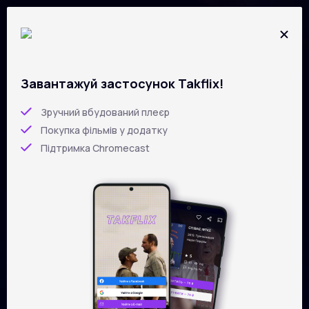
Перейти
до
основного
вмісту
Завантажуй застосунок Takflix!
5
/5
Зручний вбудований плеєр
Покупка фільмів у додатку
В. СИЛЬ­ВЕС­ТРОВ
Підтримка Chromecast
Сергій Буковський
RUS,
ENG,
2020 рік
UKR
UKR
фільм-портрет, музичний
143