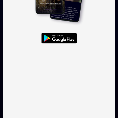
Дивитися — 95 ₴
Подарувати — 95 ₴
Трейлер
Кінопаті
У київських музичних колах ходить чутка: одного разу у
приватній розмові Єлизавета ІІ назвала Валентина
Сильвестрова одним зі своїх улюблених композиторів
сучасності. Королівська пресслужба нічого не
повідомляла з приводу, проте особистість
Сильвестрова дає всі підстави для подальшого
переказу цієї історії. Високо цінований міжнародною
музичною спільнотою, він лишається загадкою для