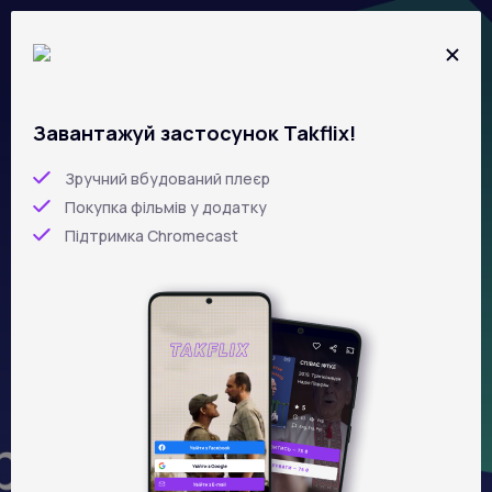
Перейти
до
основного
вмісту
Завантажуй застосунок Takflix!
ЯК ТЕБЕ НЕ
Зручний вбудований плеєр
ЛЮБИТИ 4.0
Покупка фільмів у додатку
Підтримка Chromecast
5 фільмів
102 min
UKR, RUS
ENG