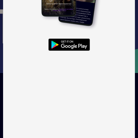
Дивитися — 195 ₴
Подарувати — 195 ₴
Трейлер
Про добірку
«Як тебе не любити 4.0» — п'ять історій про місто Київ. Це
столиця країни, в якій попри війну не припиняється життя у
всіх його проявах. Місто, яке фіксує себе на плівку та VHS,
яке ховає річки під асфальтом, а концерти проводить — у
гаражних кооперативах. У цьому місті молодь грає інді на