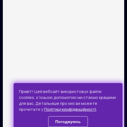
ПАРТНЕРИ
Розрахунок картками Visa та Mastercard забезпечує сервіс
онлайн-платежів Portmone.com. Безпека оплати
підтверджена міжнародним аудитом PCI DSS.
Публічна оферта
Привіт! Цей вебсайт використовує файли
Політика конфіденційності
cookies, з їхньою допомогою ми стаємо кращими
для вас. Детальніше про них ви можете
Всі права захищено.
прочитати у
Політиці конфіденційності
.
© 2019 - 2026 Takflix
Погоджуюсь