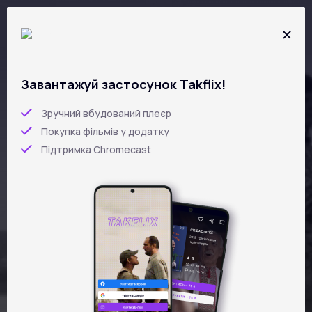
Перейти
до
основного
вмісту
Завантажуй застосунок Takflix!
МАРІУПОЛЬСЬКИЙ
Зручний вбудований плеєр
ФЕНОМЕН:
Покупка фільмів у додатку
Підтримка Chromecast
СУРОВЦОВ
3 фільми
57 min
RUS
ENG