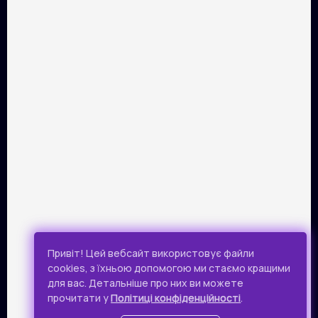
ПАРТНЕРИ
Розрахунок картками Visa та Mastercard забезпечує сервіс
онлайн-платежів Portmone.com. Безпека оплати
підтверджена міжнародним аудитом PCI DSS.
Публічна оферта
Привіт! Цей вебсайт використовує файли
Політика конфіденційності
cookies, з їхньою допомогою ми стаємо кращими
для вас. Детальніше про них ви можете
Всі права захищено.
прочитати у
Політиці конфіденційності
.
© 2019 - 2026 Takflix