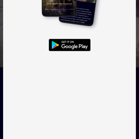
Дивитись безкоштовно
Про добірку
Добірка «Маріупольський феномен: Суровцов»
складається з трьох фільмів режисера, уродженця
Маріуполя, Олександра Суровцова. «Цілковати
незнайомка» - це історія блукання містом та пошуку сенсу
після смерті близької людини. «Компас» піднімає питання
екологічного співіснування з природою, а «Онтологія»