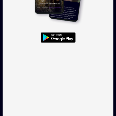
Увійти
TAKFLIX — онлайн-кінотеатр, де
можна легально
дивитись українське кіно.