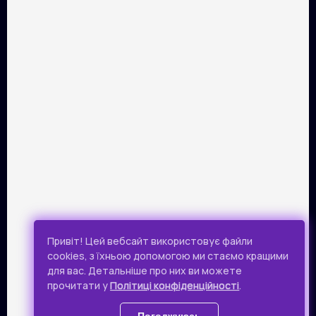
ПАРТНЕРИ
Розрахунок картками Visa та Mastercard забезпечує сервіс
онлайн-платежів Portmone.com. Безпека оплати
підтверджена міжнародним аудитом PCI DSS.
Публічна оферта
Привіт! Цей вебсайт використовує файли
Політика конфіденційності
cookies, з їхньою допомогою ми стаємо кращими
для вас. Детальніше про них ви можете
Всі права захищено.
прочитати у
Політиці конфіденційності
.
© 2019 - 2026 Takflix