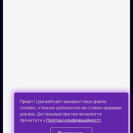
ПАРТНЕРИ
Розрахунок картками Visa та Mastercard забезпечує сервіс
онлайн-платежів Portmone.com. Безпека оплати
підтверджена міжнародним аудитом PCI DSS.
Публічна оферта
Привіт! Цей вебсайт використовує файли
Політика конфіденційності
cookies, з їхньою допомогою ми стаємо кращими
для вас. Детальніше про них ви можете
Всі права захищено.
прочитати у
Політиці конфіденційності
.
© 2019 - 2026 Takflix