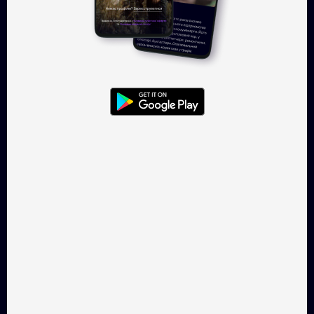
Увійти
TAKFLIX — онлайн-кінотеатр, де
можна легально
дивитись українське кіно.