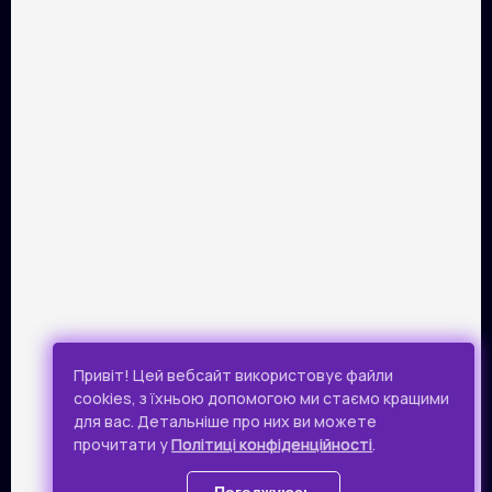
ПАРТНЕРИ
Розрахунок картками Visa та Mastercard забезпечує сервіс
онлайн-платежів Portmone.com. Безпека оплати
підтверджена міжнародним аудитом PCI DSS.
Публічна оферта
Привіт! Цей вебсайт використовує файли
Політика конфіденційності
cookies, з їхньою допомогою ми стаємо кращими
для вас. Детальніше про них ви можете
Всі права захищено.
прочитати у
Політиці конфіденційності
.
© 2019 - 2026 Takflix