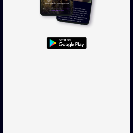
Увійти
TAKFLIX — онлайн-кінотеатр, де
можна легально
дивитись українське кіно.