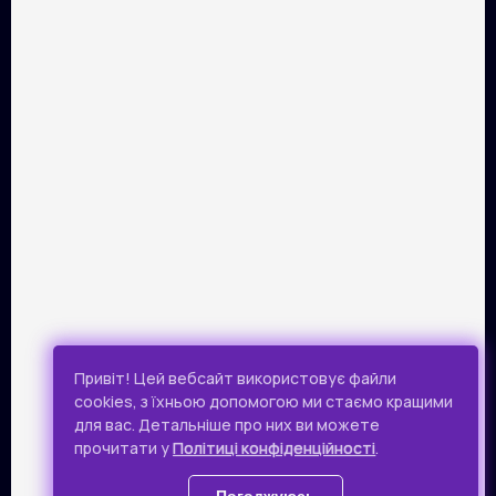
ПАРТНЕРИ
Розрахунок картками Visa та Mastercard забезпечує сервіс
онлайн-платежів Portmone.com. Безпека оплати
підтверджена міжнародним аудитом PCI DSS.
Публічна оферта
Привіт! Цей вебсайт використовує файли
Політика конфіденційності
cookies, з їхньою допомогою ми стаємо кращими
для вас. Детальніше про них ви можете
Всі права захищено.
прочитати у
Політиці конфіденційності
.
© 2019 - 2026 Takflix