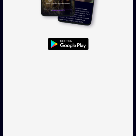
Увійти
TAKFLIX — онлайн-кінотеатр, де
можна легально
дивитись українське кіно.