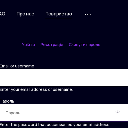
AQ
Про нас
Товариство
Увійти
Реєстрація
Скинути пароль
Primary
tabs
Email or username
Enter your email address or username.
Пароль
Enter the password that accompanies your email address.