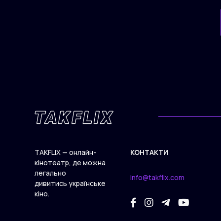
TAKFLIX — онлайн-
КОНТАКТИ
кінотеатр, де можна
легально
info@takflix.com
дивитись українське
кіно.