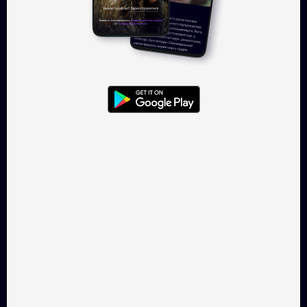
Увійти
TAKFLIX — онлайн-кінотеатр, де
можна легально
дивитись українське кіно.