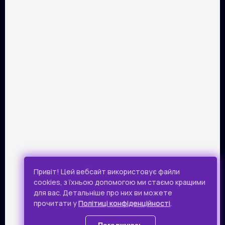
ПАРТНЕРИ
Розрахунок картками Visa та Mastercard забезпечує сервіс
онлайн-платежів Portmone.com. Безпека оплати
підтверджена міжнародним аудитом PCI DSS.
Публічна оферта
Привіт! Цей вебсайт використовує файли
Політика конфіденційності
cookies, з їхньою допомогою ми стаємо кращими
для вас. Детальніше про них ви можете
Всі права захищено.
прочитати у
Політиці конфіденційності
.
© 2019 - 2026 Takflix