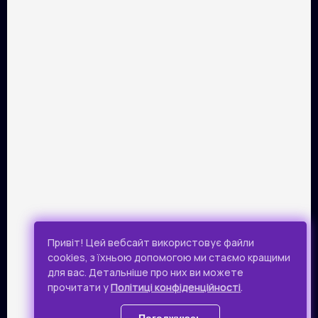
ПАРТНЕРИ
Розрахунок картками Visa та Mastercard забезпечує сервіс
онлайн-платежів Portmone.com. Безпека оплати
підтверджена міжнародним аудитом PCI DSS.
Публічна оферта
Привіт! Цей вебсайт використовує файли
Політика конфіденційності
cookies, з їхньою допомогою ми стаємо кращими
для вас. Детальніше про них ви можете
Всі права захищено.
прочитати у
Політиці конфіденційності
.
© 2019 - 2026 Takflix