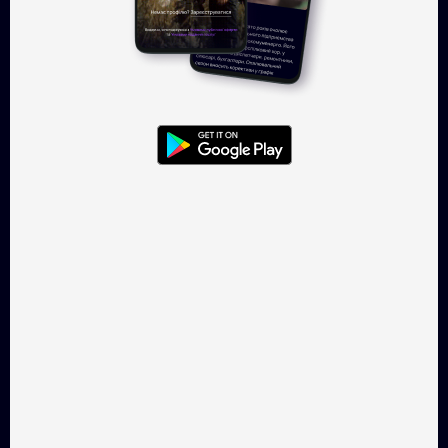
Увійти
TAKFLIX — онлайн-кінотеатр, де
можна легально
дивитись українське кіно.