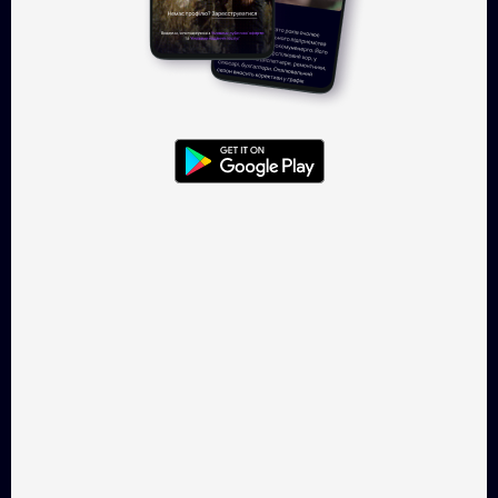
Увійти
TAKFLIX — онлайн-кінотеатр, де
можна легально
дивитись українське кіно.