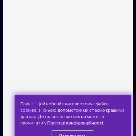
ПАРТНЕРИ
Розрахунок картками Visa та Mastercard забезпечує сервіс
онлайн-платежів Portmone.com. Безпека оплати
підтверджена міжнародним аудитом PCI DSS.
Публічна оферта
Привіт! Цей вебсайт використовує файли
Політика конфіденційності
cookies, з їхньою допомогою ми стаємо кращими
для вас. Детальніше про них ви можете
Всі права захищено.
прочитати у
Політиці конфіденційності
.
© 2019 - 2026 Takflix