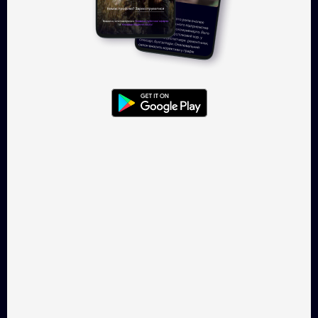
Увійти
TAKFLIX — онлайн-кінотеатр, де
можна легально
дивитись українське кіно.