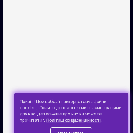
ПАРТНЕРИ
Розрахунок картками Visa та Mastercard забезпечує сервіс
онлайн-платежів Portmone.com. Безпека оплати
підтверджена міжнародним аудитом PCI DSS.
Публічна оферта
Привіт! Цей вебсайт використовує файли
Політика конфіденційності
cookies, з їхньою допомогою ми стаємо кращими
для вас. Детальніше про них ви можете
Всі права захищено.
прочитати у
Політиці конфіденційності
.
© 2019 - 2026 Takflix