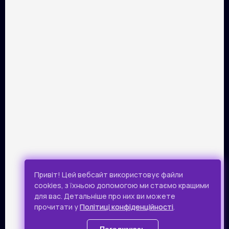
ПАРТНЕРИ
Розрахунок картками Visa та Mastercard забезпечує сервіс
онлайн-платежів Portmone.com. Безпека оплати
підтверджена міжнародним аудитом PCI DSS.
Публічна оферта
Привіт! Цей вебсайт використовує файли
Політика конфіденційності
cookies, з їхньою допомогою ми стаємо кращими
для вас. Детальніше про них ви можете
Всі права захищено.
прочитати у
Політиці конфіденційності
.
© 2019 - 2026 Takflix