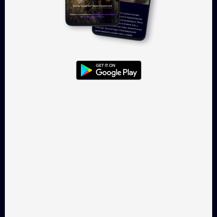
Увійти
TAKFLIX — онлайн-кінотеатр, де
можна легально
дивитись українське кіно.