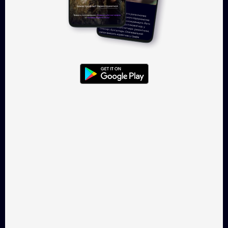
Увійти
TAKFLIX — онлайн-кінотеатр, де
можна легально
дивитись українське кіно.