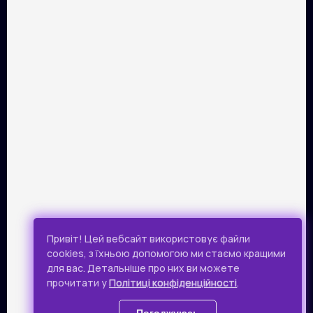
ПАРТНЕРИ
Розрахунок картками Visa та Mastercard забезпечує сервіс
онлайн-платежів Portmone.com. Безпека оплати
підтверджена міжнародним аудитом PCI DSS.
Публічна оферта
Привіт! Цей вебсайт використовує файли
Політика конфіденційності
cookies, з їхньою допомогою ми стаємо кращими
для вас. Детальніше про них ви можете
Всі права захищено.
прочитати у
Політиці конфіденційності
.
© 2019 - 2026 Takflix