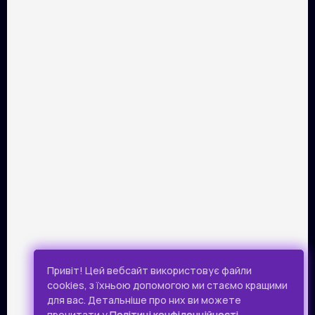
ПАРТНЕРИ
Розрахунок картками Visa та Mastercard забезпечує сервіс
онлайн-платежів Portmone.com. Безпека оплати
підтверджена міжнародним аудитом PCI DSS.
Публічна оферта
Привіт! Цей вебсайт використовує файли
Політика конфіденційності
cookies, з їхньою допомогою ми стаємо кращими
для вас. Детальніше про них ви можете
Всі права захищено.
прочитати у
Політиці конфіденційності
.