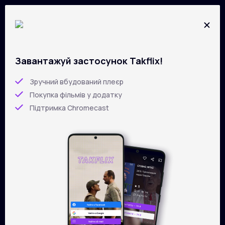
Завантажуй застосунок Takflix!
Усі фільми на
TAKFLIX
Перейти
до
Зручний вбудований плеєр
основного
Покупка фільмів у додатку
вмісту
Підтримка Chromecast
Фільтри
Сортування