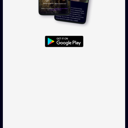
Найс Лейдіз
Фрагменти льоду
Драма, 92 хв.
Драма, 93 хв.