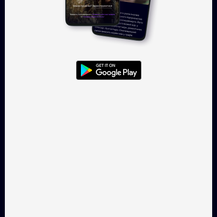
Ефект равлика
Королеви радості
Музичний, 35 хв.
Драма, 90 хв.