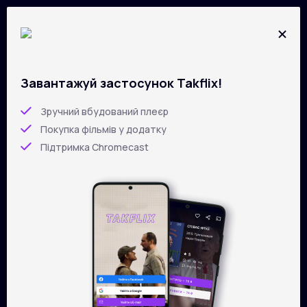
Завантажуй застосунок Takflix!
Усі фільми на
TAKFLIX
Перейти
до
Зручний вбудований плеєр
основного
Покупка фільмів у додатку
вмісту
Підтримка Chromecast
Фільтри
Сортування
Показати
більше