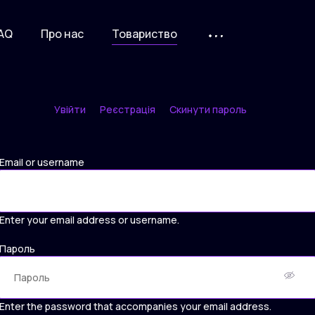
AQ
Про нас
Товариство
Увійти
Реєстрація
Скинути пароль
Primary
tabs
Email or username
Enter your email address or username.
Пароль
Enter the password that accompanies your email address.