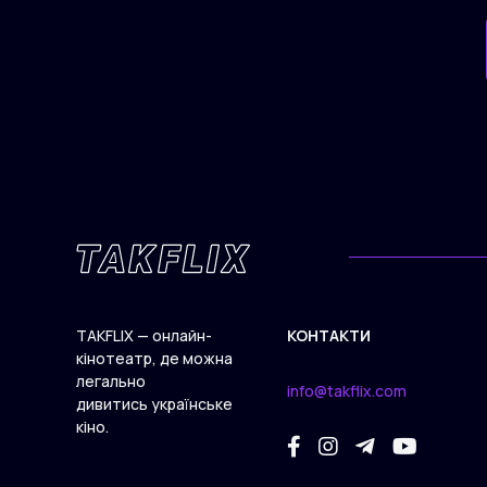
TAKFLIX — онлайн-
КОНТАКТИ
кінотеатр, де можна
легально
info@takflix.com
дивитись українське
кіно.