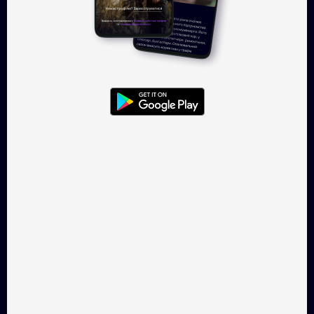
Увійти
TAKFLIX — онлайн-кінотеатр, де
можна легально
дивитись українське кіно.