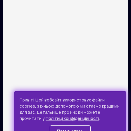
ПАРТНЕРИ
Розрахунок картками Visa та Mastercard забезпечує сервіс
онлайн-платежів Portmone.com. Безпека оплати
підтверджена міжнародним аудитом PCI DSS.
Публічна оферта
Привіт! Цей вебсайт використовує файли
Політика конфіденційності
cookies, з їхньою допомогою ми стаємо кращими
для вас. Детальніше про них ви можете
Всі права захищено.
прочитати у
Політиці конфіденційності
.
© 2019 - 2026 Takflix