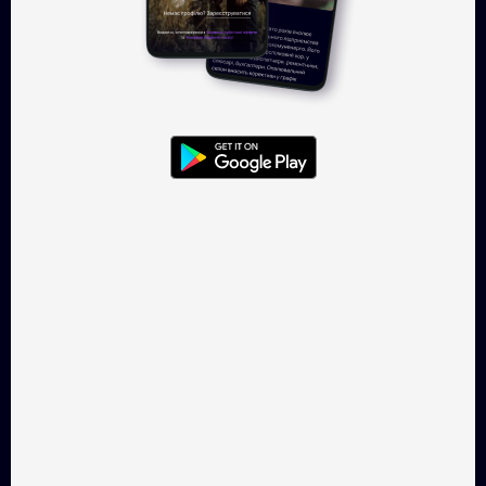
Увійти
TAKFLIX — онлайн-кінотеатр, де
можна легально
дивитись українське кіно.