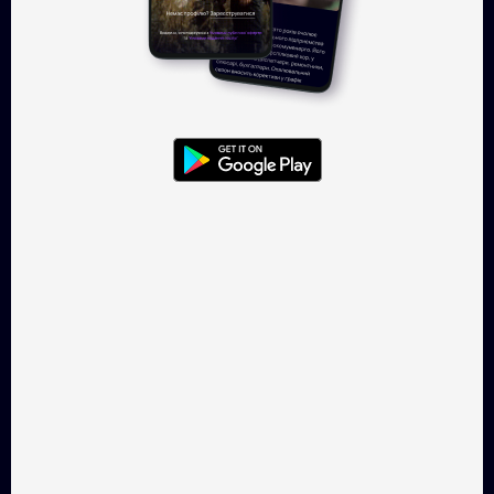
Увійти
TAKFLIX — онлайн-кінотеатр, де
можна легально
дивитись українське кіно.