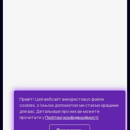
ПАРТНЕРИ
Розрахунок картками Visa та Mastercard забезпечує сервіс
онлайн-платежів Portmone.com. Безпека оплати
підтверджена міжнародним аудитом PCI DSS.
Публічна оферта
Привіт! Цей вебсайт використовує файли
Політика конфіденційності
cookies, з їхньою допомогою ми стаємо кращими
для вас. Детальніше про них ви можете
Всі права захищено.
прочитати у
Політиці конфіденційності
.
© 2019 - 2026 Takflix