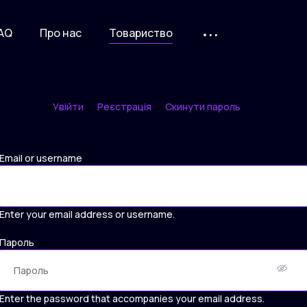
AQ
Про нас
Товариство
Увійти
Реєстрація
Скинути пароль
Primary
tabs
Email or username
Enter your email address or username.
Пароль
Enter the password that accompanies your email address.