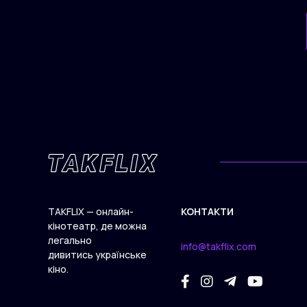
TAKFLIX — онлайн-
КОНТАКТИ
кінотеатр, де можна
легально
info@takflix.com
дивитись українське
кіно.