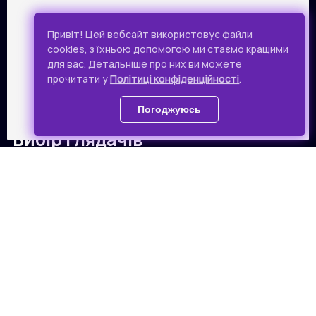
Привіт! Цей вебсайт використовує файли
Какофонія Донбасу
cookies, з їхньою допомогою ми стаємо кращими
Історичний, 61 хв.
для вас. Детальніше про них ви можете
прочитати у
Політиці конфіденційності
.
Погоджуюсь
Вибір глядачів
Улюблені фільми глядачів
Takflix
Усі фільми
01
02