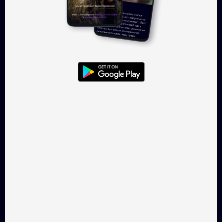
Ужгород в укриття
Танець та Місто
Драма, 7 хв.
Драма, 30 хв.