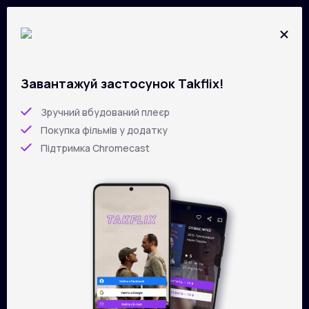
Завантажуй застосунок Takflix!
Усі фільми на
TAKFLIX
Перейти
до
Зручний вбудований плеєр
основного
Покупка фільмів у додатку
вмісту
Підтримка Chromecast
Фільтри
Сортування